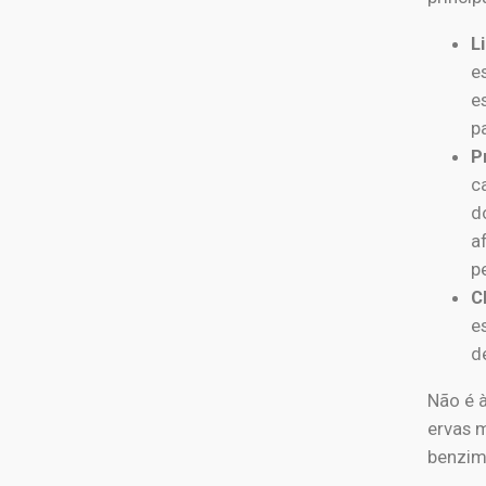
L
e
e
p
P
c
d
a
p
C
e
d
Não é 
ervas 
benzime