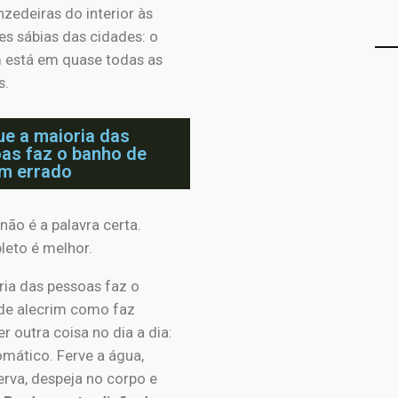
zedeiras do interior às
es sábias das cidades: o
m está em quase todas as
s.
ue a maioria das
as faz o banho de
im errado
não é a palavra certa.
leto é melhor.
ria das pessoas faz o
de alecrim como faz
r outra coisa no dia a dia:
mático. Ferve a água,
erva, despeja no corpo e