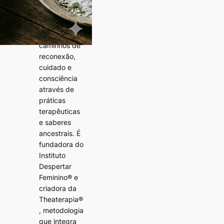
anos atua
com
mulheres,
conduzindo
caminhos de
reconexão,
cuidado e
consciência
através de
práticas
terapêuticas
e saberes
ancestrais. É
fundadora do
Instituto
Despertar
Feminino® e
criadora da
Theaterapia®
, metodologia
que integra