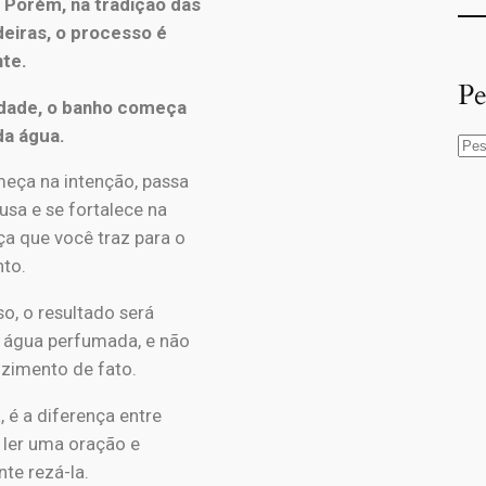
.
Porém, na tradição das
eiras, o processo é
nte.
Pe
dade, o banho começa
da água.
meça na intenção, passa
usa e se fortalece na
ça que você traz para o
to.
o, o resultado será
 água perfumada, e não
zimento de fato.
, é a diferença entre
 ler uma oração e
te rezá-la.