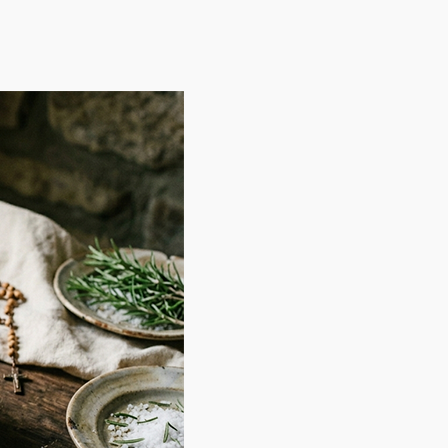
Sobre o
autor
Tamaris
Fontanella é
quarta
geração de
benzedeiras
da linhagem
Diniz,
conhecida
como o Clã
das Bem
Ditas. Há
mais de 25