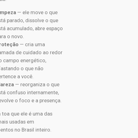
impeza
— ele move o que
stá parado, dissolve o que
stá acumulado, abre espaço
ara o novo.
roteção
— cria uma
amada de cuidado ao redor
o campo energético,
fastando o que não
ertence a você.
lareza
— reorganiza o que
stá confuso internamente,
evolve o foco e a presença.
à toa que ele é uma das
mais usadas em
ntos no Brasil inteiro.