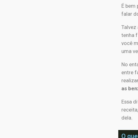
É bem p
falar d
Talvez 
tenha f
você m
uma ve
No ent
entre 
realiz
as ben
Essa di
receit
dela.
O que