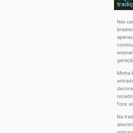
tradi
Nas ca
brasile
apenas 
contin
ensina
geraçã
Minha b
entrad
decora
recado
fora:
a
Na trad
alecrim
princip