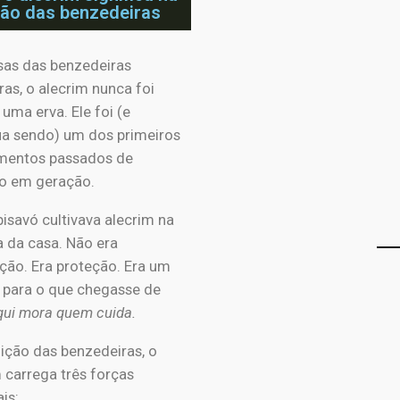
ção das benzedeiras
sas das benzedeiras
iras, o alecrim nunca foi
uma erva. Ele foi (e
ua sendo) um dos primeiros
mentos passados de
o em geração.
isavó cultivava alecrim na
a da casa. Não era
ção. Era proteção. Era um
 para o que chegasse de
qui mora quem cuida.
ição das benzedeiras, o
 carrega três forças
ais: