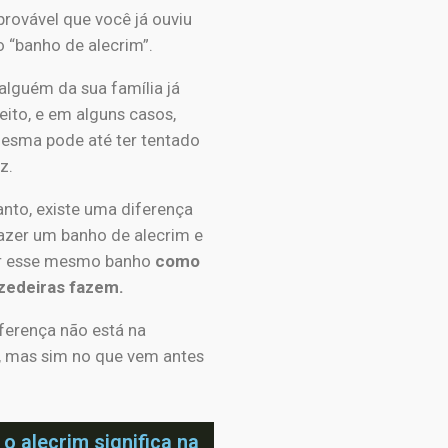
rovável que você já ouviu
o “banho de alecrim”.
alguém da sua família já
eito, e em alguns casos,
esma pode até ter tentado
z.
anto, existe uma diferença
fazer um banho de alecrim e
ar esse mesmo banho
como
zedeiras fazem.
ferença não está na
a, mas sim no que vem antes
 o alecrim significa na