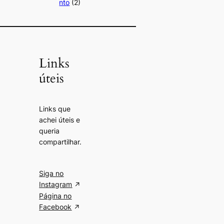
nto
(2)
Links
úteis
Links que
achei úteis e
queria
compartilhar.
Siga no
Instagram
Página no
Facebook