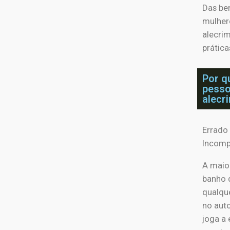
Das ben
mulher
alecri
prática
Por q
pesso
alecr
Errado 
Incomp
A maio
banho 
qualque
no auto
joga a 