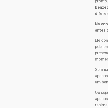
pronto
benzed
difere
Na ver
antes 
Ele co
pela pa
presen
momen
Sem iss
apenas
um ben
Ou seja
apenas
realmen