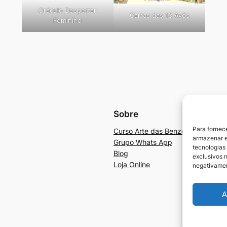
Oráculo Despertar
Cartas das 13 Avós
Feminino
Sobre
Para fornec
Curso Arte das Benzedeiras e Ben
armazenar e
Grupo Whats App
tecnologias
Blog
exclusivos n
Loja Online
negativamen
A