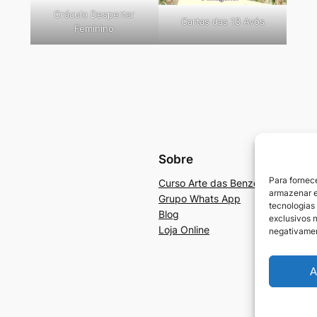
Oráculo Despertar
Cartas das 13 Avós
Feminino
Sobre
Para fornec
Curso Arte das Benzedeiras e Ben
armazenar e
Grupo Whats App
tecnologias
Blog
exclusivos n
Loja Online
negativamen
A