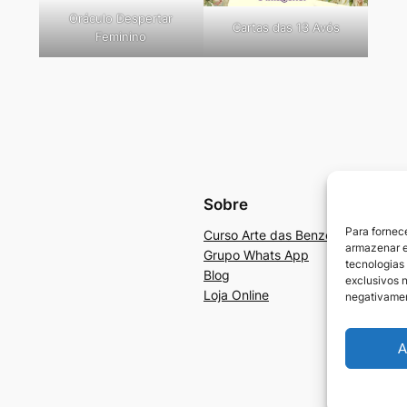
Oráculo Despertar
Cartas das 13 Avós
Feminino
Sobre
Para fornec
Curso Arte das Benzedeiras e Ben
armazenar e
Grupo Whats App
tecnologias
Blog
exclusivos n
Loja Online
negativamen
A