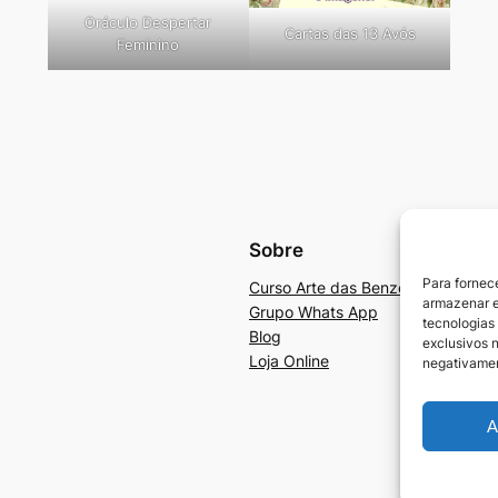
Oráculo Despertar
Cartas das 13 Avós
Feminino
Sobre
Para fornec
Curso Arte das Benzedeiras e Ben
armazenar e
Grupo Whats App
tecnologias
Blog
exclusivos n
Loja Online
negativamen
A