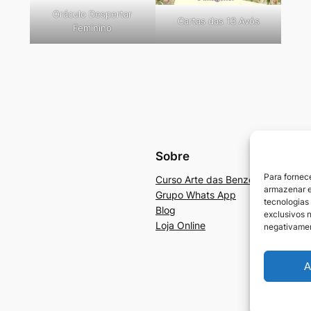
Oráculo Despertar
Cartas das 13 Avós
Feminino
Sobre
Para fornec
Curso Arte das Benzedeiras e Ben
armazenar e
Grupo Whats App
tecnologias
Blog
exclusivos n
Loja Online
negativamen
A