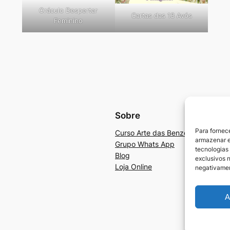
Oráculo Despertar
Cartas das 13 Avós
Feminino
Sobre
Para fornec
Curso Arte das Benzedeiras e Ben
armazenar e
Grupo Whats App
tecnologias
Blog
exclusivos n
Loja Online
negativamen
A