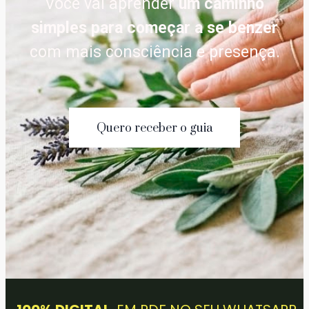
Você vai aprender
um caminho
simples para começar a se benzer
com mais consciência e presença.
Quero receber o guia