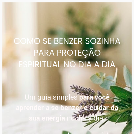
COMO SE BENZER SOZINHA
PARA PROTEÇÃO
ESPIRITUAL NO DIA A DIA
Um guia simples
para você
aprender a se benzer e cuidar da
sua energia
no dia a dia.