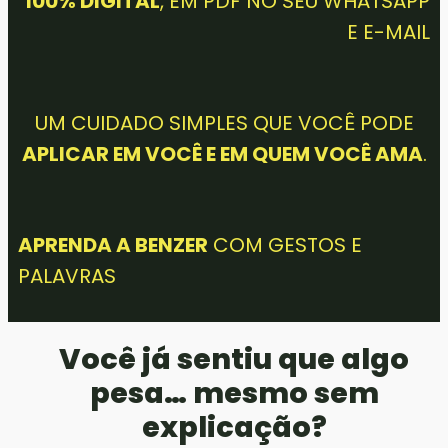
100% DIGITAL
, EM PDF NO SEU WHATSAPP
E E-MAIL
UM CUIDADO SIMPLES QUE VOCÊ PODE
APLICAR EM VOCÊ E EM QUEM VOCÊ AMA
.
APRENDA A BENZER
COM GESTOS E
PALAVRAS
Você já sentiu que algo
pesa… mesmo sem
explicação?