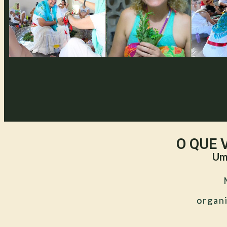
O QUE 
Um 
organi