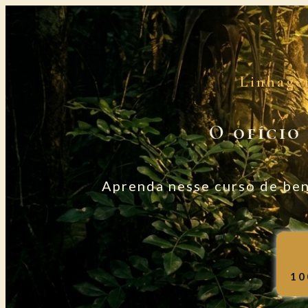
Linhage
O ofício
Aprenda nesse curso de ben
10