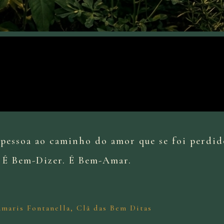
 pessoa ao caminho do amor que se foi perdid
É Bem-Dizer. É Bem-Amar.
maris Fontanella, Clã das Bem Ditas