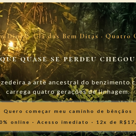
m Diniz · Clã das Bem Ditas · Quatro 
 que quase se perdeu chegou
zedeira a arte ancestral do benzimento
carrega quatro gerações de linhagem.
Quero começar meu caminho de bênçãos
0% online · Acesso imediato · 12x de R$17