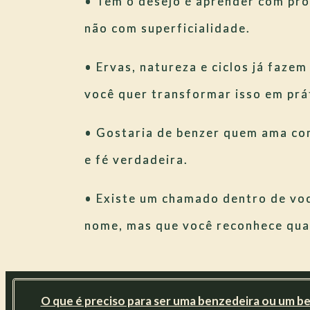
• Tem o desejo é aprender com pr
não com superficialidade.
• Ervas, natureza e ciclos já fazem
você quer transformar isso em prát
• Gostaria de benzer quem ama co
e fé verdadeira.
• Existe um chamado dentro de vo
nome, mas que você reconhece qua
O que é preciso para ser uma benzedeira ou um b