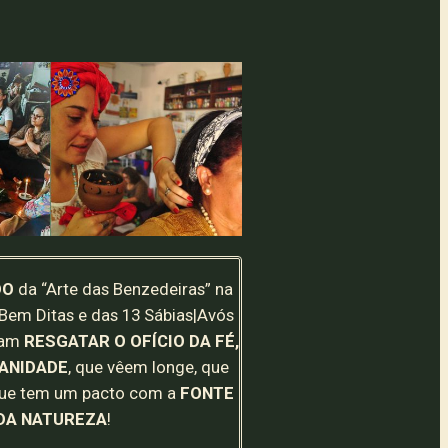
DO
da “Arte das Benzedeiras” na
Bem Ditas e das 13 Sábias|Avós
jam
RESGATAR O OFÍCIO DA FÉ,
ANIDADE
, que vêem longe, que
que tem um pacto com a
FONTE
 DA NATUREZA
!